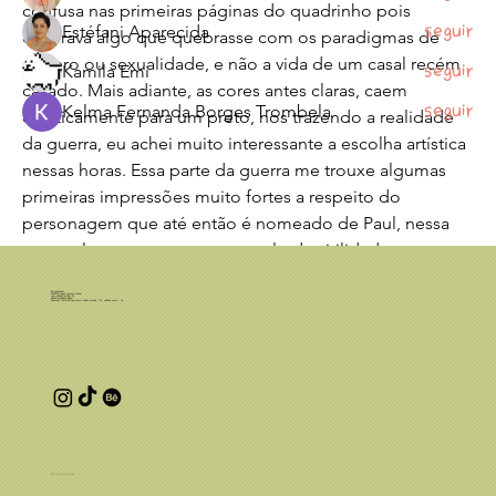
confusa nas primeiras páginas do quadrinho pois 
Estéfani Aparecida
Seguir
esperava algo que quebrasse com os paradigmas de 
gênero ou sexualidade, e não a vida de um casal recém 
Kamila Emi
Seguir
casado. Mais adiante, as cores antes claras, caem 
Kelma Fernanda Borges Trombela
Seguir
drasticamente para um preto, nos trazendo a realidade 
da guerra, eu achei muito interessante a escolha artística 
Ver todos os membros (15)
nessas horas. Essa parte da guerra me trouxe algumas 
primeiras impressões muito fortes a respeito do 
personagem que até então é nomeado de Paul, nessa 
parte, ele mostra ser um exemplo de virilidade, 
discursando para seu colega sobre as verdadeiras 
Leia Quadrinhos
46.236.116 LUANA FONSECA CRISTINI
obrigações de um homem, o encorajando a ir para a 
CNPJ: 46.236.116/0001-25
luanafcristini@gmail.com
Endereço comercial: Rua Norma Valério Corrêa, 776, Ribeirão Preto - SP
batalha com coragem, oque acaba acarretando na morte 
de seu amigo. Paul acaba ficando traumatizado e corta o 
próprio dedo fora para ter um…
Saiba mais
0
0
7
© 2025 por Luana Cristini