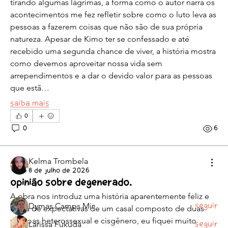
tirando algumas lágrimas, a forma como o autor narra os 
acontecimentos me fez refletir sobre como o luto leva as 
pessoas a fazerem coisas que não são de sua própria 
natureza. Apesar de Kimo ter se confessado e até 
recebido uma segunda chance de viver, a história mostra 
como devemos aproveitar nossa vida sem 
arrependimentos e a dar o devido valor para as pessoas 
que estã…
Saiba mais
0
Informações
0
6
HQs com orgulho: Grupo de estudos de HQs LGBTQIA+
é um proj
...
Leia Mais
Kelma Trombela
8 de julho de 2026
Opinião sobre Degenerado.
membros
A obra nos introduz uma história aparentemente feliz e 
Dymas Camps Mir
Seguir
cheia de expectativas de um casal composto de duas 
pessoas heterossexual e cisgênero, eu fiquei muito 
Larissa Fukuda
Seguir