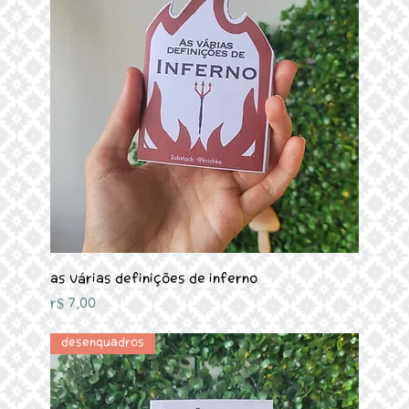
As várias definições de Inferno
Preço
R$ 7,00
Desenquadros