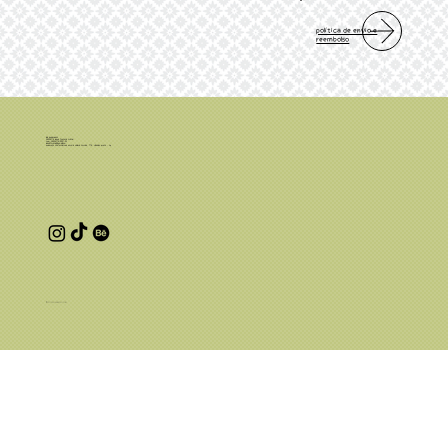
Política de envio e
reembolso
Leia Quadrinhos
46.236.116 LUANA FONSECA CRISTINI
CNPJ: 46.236.116/0001-25
luanafcristini@gmail.com
Endereço comercial: Rua Norma Valério Corrêa, 776, Ribeirão Preto - SP
© 2025 por Luana Cristini