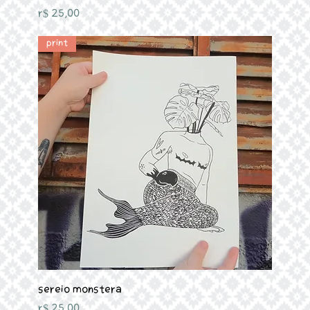
Preço
R$ 25,00
Print
Sereio Monstera
Preço
R$ 25,00