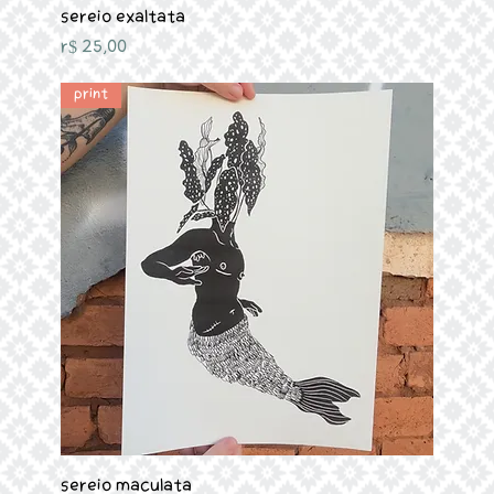
Sereio Exaltata
Preço
R$ 25,00
Print
Sereio Maculata