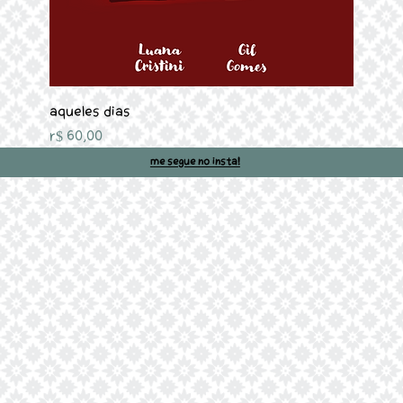
Aqueles Dias
Preço
R$ 60,00
Me segue no insta!