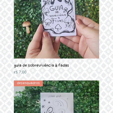
Guia de sobrevivência à Fadas
Preço
R$ 7,00
Desenquadros