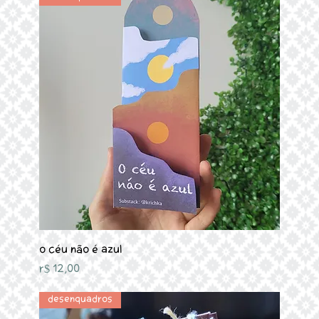
O céu não é azul
Preço
R$ 12,00
Desenquadros