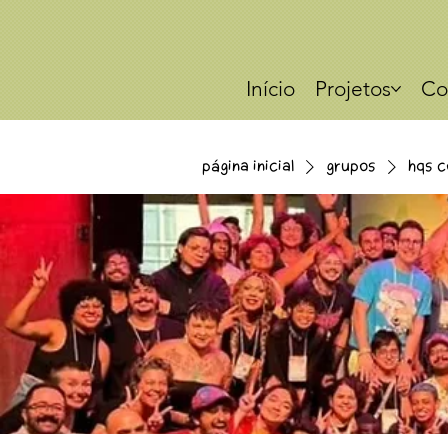
Início
Projetos
Co
Página Inicial
Grupos
HQs c