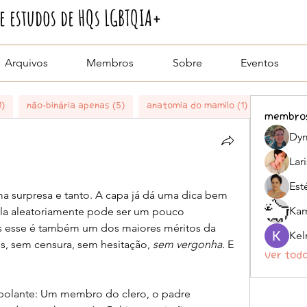
 estudos de HQs LGBTQIA+
Arquivos
Membros
Sobre
Eventos
1)
Não-binária apenas (5)
Anatomia do Mamilo (1)
Boy Dodó
membro
Dym
Lar
Est
a surpresa e tanto. A capa já dá uma dica bem 
Kam
-la aleatoriamente pode ser um pouco 
 esse é também um dos maiores méritos da 
s, sem censura, sem hesitação, 
sem vergonha.
 E 
Ver tod
abolante: Um membro do clero, o padre 