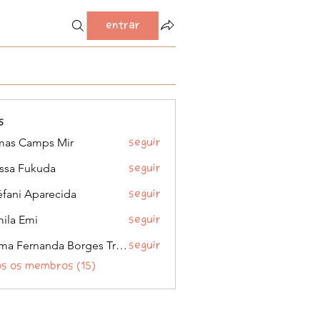
Entrar
i (0)
Cara-unicórnio (0)
As confissóes da Bahia em quadrinho
s
as Camps Mir
Seguir
issa Fukuda
Seguir
éfani Aparecida
Seguir
ila Emi
Seguir
Kelma Fernanda Borges Trombela
Seguir
os os membros (15)