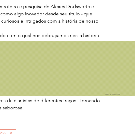
 roteiro e pesquisa de Alexey Dodsworth e 
ta como algo inovador desde seu título - que 
 curiosos e intrigados com a história de nosso 
do com o qual nos debruçamos nessa história 
quando descobrimos que são verídicas e 
ealmente se encontram na Torre do Tombo de 
fruto de anos de pesquisa e relatam o episódio 
al do século XVI, quando um padre português foi 
gar os "pecados" (homossexualidade, bruxaria e 
a população local.
em ordinária e banal, o que encontramos nessa 
© 2025 por Luana Cristini
es de 6 artistas de diferentes traços - tornando 
e saborosa.
nhos