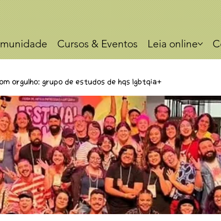
munidade
Cursos & Eventos
Leia online
C
om orgulho: Grupo de estudos de HQs LGBTQIA+