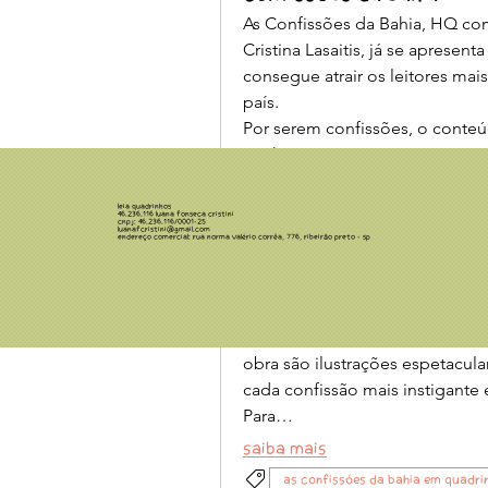
As Confissões da Bahia, HQ com
Cristina Lasaitis, já se apresen
consegue atrair os leitores mais
país.
Por serem confissões, o conteú
ganha mais um ponto positivo 
baseadas em documentos que r
Lisboa, por exemplo.
Leia Quadrinhos
46.236.116 LUANA FONSECA CRISTINI
CNPJ: 46.236.116/0001-25
As narrativas trazidas aqui são 
luanafcristini@gmail.com
Endereço comercial: Rua Norma Valério Corrêa, 776, Ribeirão Preto - SP
da Inquisição no Brasil, no fin
enviado à Salvador para investi
rituais pagãos?) cometidos pel
Mas, longe de ser uma abordag
obra são ilustrações espetacular
cada confissão mais instigante 
Para…
Saiba mais
As confissóes da Bahia em quadri