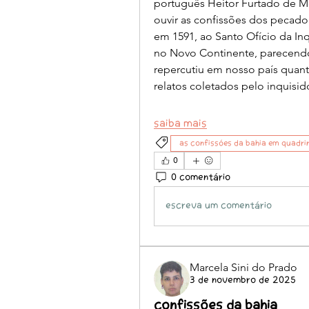
português Heitor Furtado de M
ouvir as confissões dos pecador
em 1591, ao Santo Ofício da In
no Novo Continente, parecendo
repercutiu em nosso país quant
relatos coletados pelo inquis
Saiba mais
As confissóes da Bahia em quadri
0
0 comentário
Escreva um comentário
Marcela Sini do Prado
3 de novembro de 2025
CONFISSÕES DA BAHIA