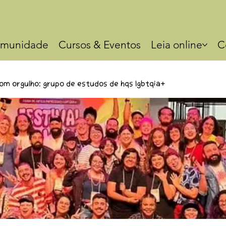
munidade
Cursos & Eventos
Leia online
C
om orgulho: Grupo de estudos de HQs LGBTQIA+