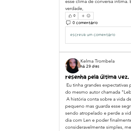
esse clima de conversa íntima. 
verdade,
0
0 comentário
Escreva um comentário
Kelma Trombela
há 29 dias
Resenha Pela Última vez.
 Eu tinha grandes expectativas para essa obra, pois já sou fã de um quadrinho 
do mesmo autor chamada "Lebr
 A história conta sobre a vida de Kimo, que gosta de seu amigo desde muito 
pequeno mas guarda esse segre
sendo atropelado e perde a vid
dia com Len e poder finalmente 
consideravelmente simples, me