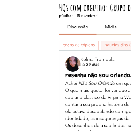
HQs com orgulho: Grupo de
Público
·
15 membros
Discussão
Mídia
Todos os tópicos
Aqueles Dias (
Kelma Trombela
há 29 dias
Resenha Não sou Orlando
Achei 
Não Sou Orlando
 um qua
O que mais gostei foi ver que a
copiar o clássico da Virginia W
contar a sua própria história de
ela estava desabafando comigo 
identidade, as inseguranças da
Os desenhos dela são lindos, 