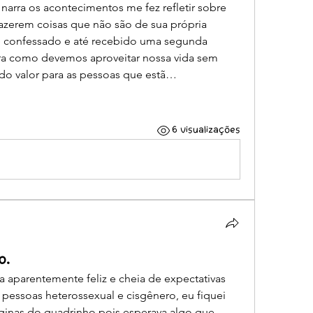
narra os acontecimentos me fez refletir sobre 
azerem coisas que não são de sua própria 
e confessado e até recebido uma segunda 
tra como devemos aproveitar nossa vida sem 
do valor para as pessoas que estã…
6 visualizações
o.
a aparentemente feliz e cheia de expectativas 
essoas heterossexual e cisgênero, eu fiquei 
ginas do quadrinho pois esperava algo que 