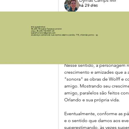
Dymas Camps Mir
há 29 dias
Resenha: Eu não sou Orl
Para lermos 
Eu não sou Orland
Leia Quadrinhos
46.236.116 LUANA FONSECA CRISTINI
Felizmente o próprio quadrinho 
CNPJ: 46.236.116/0001-25
luanafcristini@gmail.com
Endereço comercial: Rua Norma Valério Corrêa, 776, Ribeirão Preto - SP
de Orlando, um livro escrito pel
trás uma história de amor e um
realmente, é sobre 
não ser Orl
Nesse sentido, a personagem nos
crescimento e amizades que a 
"sonora" as obras de Wolff e c
amigo. Mostrando seu crescime
amigo, paralelos são feitos co
Orlando e sua própria vida. 
Eventualmente, conforme as pág
e o sentido que damos aos even
superestimando, às vezes sup