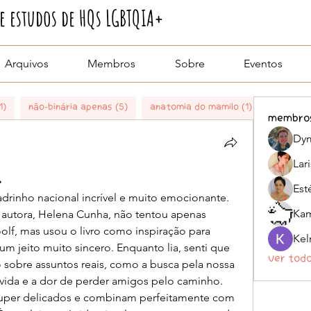
 estudos de HQs LGBTQIA+
Arquivos
Membros
Sobre
Eventos
1)
Não-binária apenas (5)
Anatomia do Mamilo (1)
Boy Dodó
membro
Dym
Lar
.
Est
drinho nacional incrível e muito emocionante. 
Kam
 autora, Helena Cunha, não tentou apenas 
oolf, mas usou o livro como inspiração para 
 um jeito muito sincero. Enquanto lia, senti que 
Ver tod
sobre assuntos reais, como a busca pela nossa 
 vida e a dor de perder amigos pelo caminho. 
super delicados e combinam perfeitamente com 