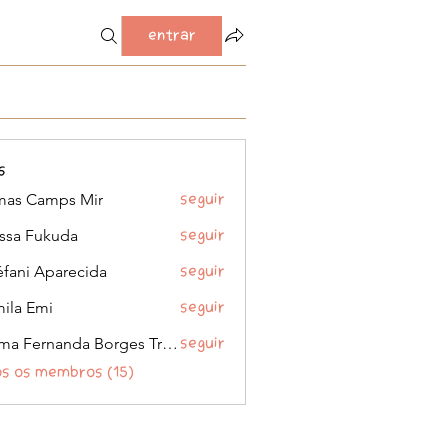
Entrar
i (0)
Cara-unicórnio (0)
As confissóes da Bahia em quadrinho
s
as Camps Mir
Seguir
issa Fukuda
Seguir
éfani Aparecida
Seguir
ila Emi
Seguir
Kelma Fernanda Borges Trombela
Seguir
os os membros (15)