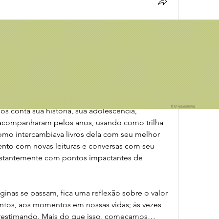
ando
o
 primeiro precisamos saber, quem é Orlando? 
nos trás essa informação, contando a história 
a Virgínia Wolff, que, mais do que uma história, 
 amor proibido, com ainda mais emoções. Mas, 
ando
. 
© 2025 por Luana Cristini
 conta sua história, sua adolescência, 
acompanharam pelos anos, usando como trilha 
omo intercambiava livros dela com seu melhor 
nto com novas leituras e conversas com seu 
nstantemente com pontos impactantes de 
inas se passam, fica uma reflexão sobre o valor 
tos, aos momentos em nossas vidas; às vezes 
erestimando. Mais do que isso, começamos…