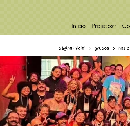
Início
Projetos
Co
Página Inicial
Grupos
HQs c