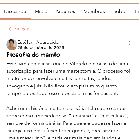
Discussão
Mídia
Arquivos
Membros
Sobre
E
Voltar
Estéfani Aparecida
28 de outubro de 2025
Filosofia do mamilo
Esse livro conta a história de Vitorelo em busca de uma 
autorização para fazer uma mastectomia. O processo foi 
muito longo, envolveu muitas consultas, laudos, 
advogado e juiz. Não ficou claro para mim quanto 
tempo durou todo esse processo, mas foi bastante.
Achei uma história muito necessária, fala sobre corpos, 
sobre como a sociedade vê “feminino” e “masculino”, 
sempre de forma binária. Para que ele pudesse fazer a 
cirurgia não era suficiente ser quem é, precisava ser 
“mais masculino”, e cada vez mais pediam laudos e 