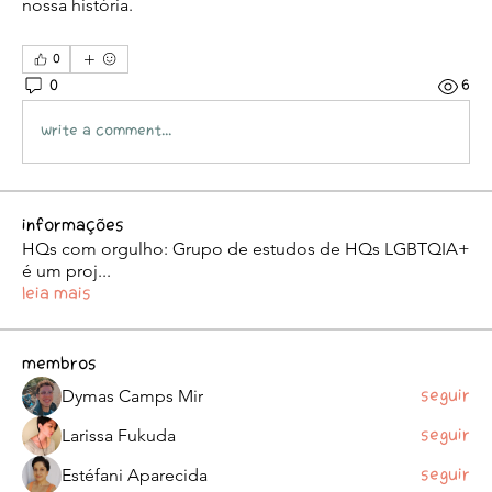
nossa história. 
0
0
6
Write a comment...
Informações
HQs com orgulho: Grupo de estudos de HQs LGBTQIA+
é um proj
...
Leia Mais
membros
Dymas Camps Mir
Seguir
Larissa Fukuda
Seguir
Estéfani Aparecida
Seguir