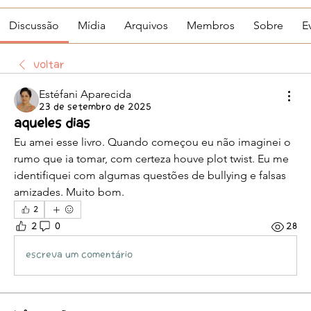
Discussão
Mídia
Arquivos
Membros
Sobre
E
Voltar
Estéfani Aparecida
23 de setembro de 2025
Aqueles dias
Eu amei esse livro. Quando começou eu não imaginei o 
rumo que ia tomar, com certeza houve plot twist. Eu me 
identifiquei com algumas questões de bullying e falsas 
amizades. Muito bom.
2
2
0
28
Escreva um comentário