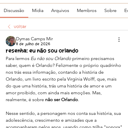
Discussão
Mídia
Arquivos
Membros
Sobre
E
Voltar
Dymas Camps Mir
8 de julho de 2026
Resenha: Eu não sou Orlando
Para lermos 
Eu não sou Orlando
 primeiro precisamos 
saber, quem é Orlando? Felizmente o próprio quadrinho 
nos trás essa informação, contando a história de 
Orlando, um livro escrito pela Virgínia Wolff, que, mais 
do que uma história, trás uma história de amor e um 
amor proibido, com ainda mais emoções. Mas, 
realmente, é sobre 
não ser Orlando
. 
Nesse sentido, a personagem nos conta sua história, sua 
adolescência, crescimento e amizades que a 
acompanharam pelos anos, usando como trilha "sonora" 