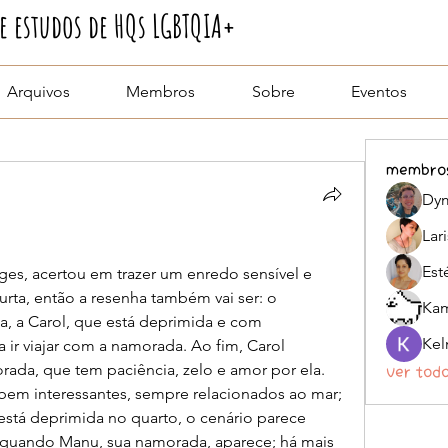
 estudos de HQs LGBTQIA+
Arquivos
Membros
Sobre
Eventos
membro
Dym
Lar
Est
orges, acertou em trazer um enredo sensível e 
curta, então a resenha também vai ser: o 
Kam
a, a Carol, que está deprimida e com 
 ir viajar com a namorada. Ao fim, Carol 
da, que tem paciência, zelo e amor por ela. 
Ver tod
bem interessantes, sempre relacionados ao mar; 
está deprimida no quarto, o cenário parece 
 quando Manu, sua namorada, aparece; há mais 