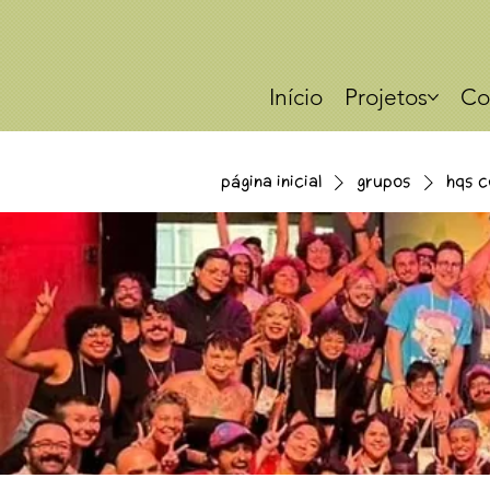
Início
Projetos
Co
Página Inicial
Grupos
HQs c