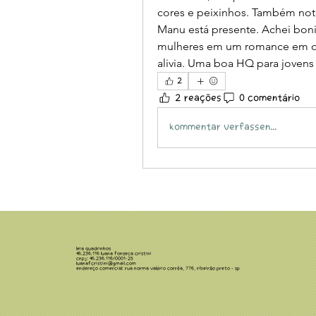
cores e peixinhos. Também not
Manu está presente. Achei bon
mulheres em um romance em que
alivia. Uma boa HQ para jovens 
2
2 reações
0 comentário
Kommentar verfassen...
Leia Quadrinhos
46.236.116 LUANA FONSECA CRISTINI
CNPJ: 46.236.116/0001-25
luanafcristini@gmail.com
Endereço comercial: Rua Norma Valério Corrêa, 776, Ribeirão Preto - SP