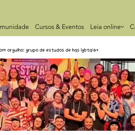
munidade
Cursos & Eventos
Leia online
C
om orgulho: Grupo de estudos de HQs LGBTQIA+