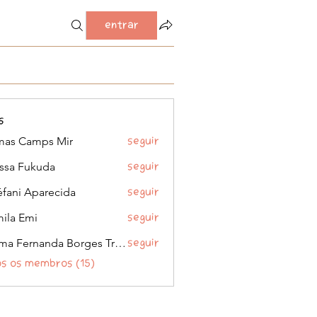
Entrar
s
as Camps Mir
Seguir
issa Fukuda
Seguir
éfani Aparecida
Seguir
ila Emi
Seguir
Kelma Fernanda Borges Trombela
Seguir
os os membros (15)