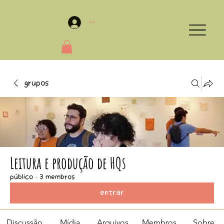
Login
Grupos
Leitura e produção de HQs
Público
·
3 membros
Entrar
Discussão
Mídia
Arquivos
Membros
Sobre