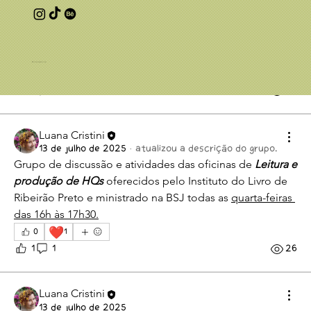
Agora meus alunos mais velhos (de idade e de tempo de 
curso haha) estão bolando uma arte que é um 
comentário político pró-Palestina! Muito orgulho!
© 2025 por Luana Cristini
1
1
0
20
Luana Cristini
13 de julho de 2025
·
atualizou a descrição do grupo.
Grupo de discussão e atividades das oficinas de 
Leitura e 
produção de HQs 
oferecidos pelo Instituto do Livro de 
Ribeirão Preto e ministrado na BSJ todas as 
quarta-feiras 
das 16h às 17h30.
❤️
0
1
1
1
26
Luana Cristini
13 de julho de 2025