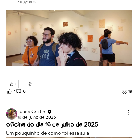
do grupo.
1
1
0
19
Luana Cristini
16 de julho de 2025
Oficina do dia 16 de julho de 2025
Informações
Um pouquinho de como foi essa aula!