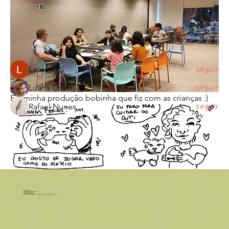
Grupo de discussão e atividades das oficinas de Leitura e
p
...
Leia Mais
membros
Lauren PS.
Seguir
Luana Cristini
Seguir
E a minha produção bobinha que fiz com as crianças :)
Rafael Nunes
Seguir
Ver todos os membros (3)
Leia Quadrinhos
46.236.116 LUANA FONSECA CRISTINI
CNPJ: 46.236.116/0001-25
luanafcristini@gmail.com
Endereço comercial: Rua Norma Valério Corrêa, 776, Ribeirão Preto - SP