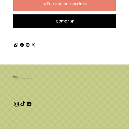
Adicionar ao carrinho
Comprar
Leia Quadrinhos
46.236.116 LUANA FONSECA CRISTINI
CNPJ: 46.236.116/0001-25
luanafcristini@gmail.com
Endereço comercial: Rua Norma Valério Corrêa, 776, Ribeirão Preto - SP
© 2025 por Luana Cristini