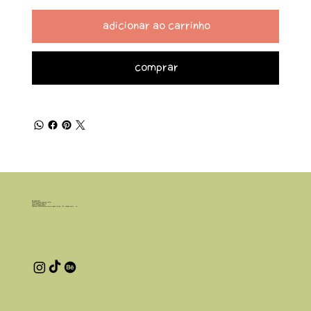
Adicionar ao carrinho
Comprar
Leia Quadrinhos
46.236.116 LUANA FONSECA CRISTINI
CNPJ: 46.236.116/0001-25
luanafcristini@gmail.com
Endereço comercial: Rua Norma Valério Corrêa, 776, Ribeirão Preto - SP