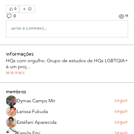
0
0
11
Write a comment...
Informações
HQs com orgulho: Grupo de estudos de HQs LGBTQIA+
é um proj
...
Leia Mais
membros
Dymas Camps Mir
Seguir
Larissa Fukuda
Seguir
Estéfani Aparecida
Seguir
Kamila Emi
Seguir